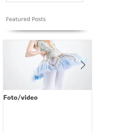
Featured Posts
Foto/video
video režie